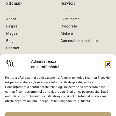
Sitemap
Servicii
Acasă
Evenimente
Despre
Corporate
Magazin
Ateliere
Blog
Comenzi personalizate
Contact
Informații utile
Administrează
consimțământul
Termeni și condiții
Pentru a oferi cea mai bună experiență, folosim tehnologii, cum ar fi cookie-
Politica de confidențialitate
uri, pentru a stoca și/sau accesa informațiile despre dispozitive.
Consimțământul pentru aceste tehnologii ne permite să procesăm date,
Politica de livrare comandă
cum ar fi comportamentul de navigare sau ID-uri unice pe acest site. Dacă
Politica de anulare comandă
nu îți dai consimțământul sau îți retragi consimțământul dat poate avea
afecte negative asupra unor anumite funcționalități și funcții.
Politica GDPR
Politică de utilizare Cookie-uri