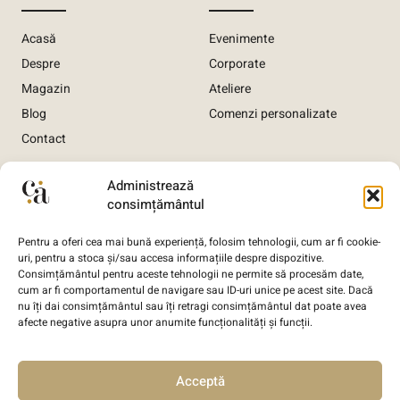
Acasă
Evenimente
Despre
Corporate
Magazin
Ateliere
Blog
Comenzi personalizate
Contact
Informații utile
Administrează
consimțământul
Termeni și condiții
Pentru a oferi cea mai bună experiență, folosim tehnologii, cum ar fi cookie-
Politica de confidențialitate
uri, pentru a stoca și/sau accesa informațiile despre dispozitive.
Consimțământul pentru aceste tehnologii ne permite să procesăm date,
Politica de livrare comandă
cum ar fi comportamentul de navigare sau ID-uri unice pe acest site. Dacă
Politica de anulare comandă
nu îți dai consimțământul sau îți retragi consimțământul dat poate avea
afecte negative asupra unor anumite funcționalități și funcții.
Politica GDPR
Politică de utilizare Cookie-uri
Acceptă