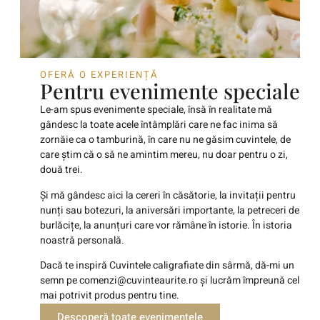
OFERĂ O EXPERIENȚĂ
Pentru evenimente speciale
Le-am spus evenimente speciale, însă în realitate mă
gândesc la toate acele întâmplări care ne fac inima să
zornăie ca o tamburină, în care nu ne găsim cuvintele, de
care știm că o să ne amintim mereu, nu doar pentru o zi,
două trei.
Și mă gândesc aici la cereri în căsătorie, la invitații pentru
nunți sau botezuri, la aniversări importante, la petreceri de
burlăcițe, la anunțuri care vor rămâne în istorie. În istoria
noastră personală.
Dacă te inspiră Cuvintele caligrafiate din sârmă, dă-mi un
semn pe
comenzi@cuvinteaurite.ro
și lucrăm împreună cel
mai potrivit produs pentru tine.
Descoperă toate evenimentele