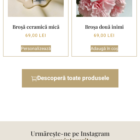
Broșă ceramică mică
Broșa două inimi
69,00
LEI
69,00
LEI
Personalizează
Adaugă în coș
Descoperă toate produsele
Urmărește-ne pe Instagram