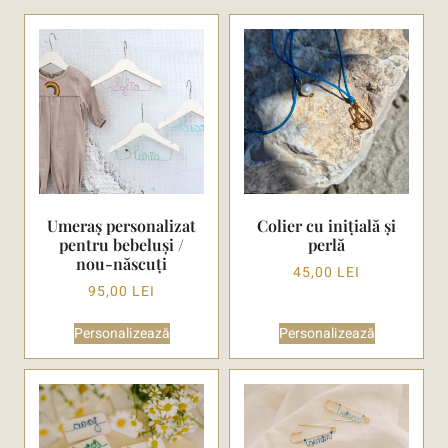
Umeraș personalizat
Colier cu inițială și
pentru bebeluși /
perlă
nou-născuți
45,00
LEI
95,00
LEI
Personalizează
Personalizează