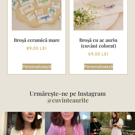
Broșă ceramică mare
Broșă cu ac auriu
(cuvânt colorat)
89,00
LEI
69,00
LEI
Personalizează
Personalizează
Urmărește-ne pe Instagram
@cuvinteaurite