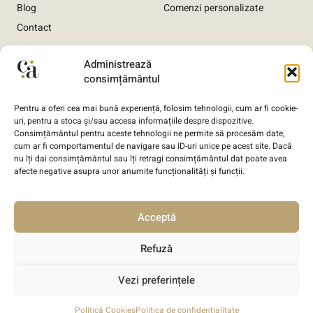
Blog
Comenzi personalizate
Contact
Informații utile
Administrează
consimțământul
Termeni și condiții
Pentru a oferi cea mai bună experiență, folosim tehnologii, cum ar fi cookie-
Politica de confidențialitate
uri, pentru a stoca și/sau accesa informațiile despre dispozitive.
Consimțământul pentru aceste tehnologii ne permite să procesăm date,
Politica de livrare comandă
cum ar fi comportamentul de navigare sau ID-uri unice pe acest site. Dacă
Politica de anulare comandă
nu îți dai consimțământul sau îți retragi consimțământul dat poate avea
afecte negative asupra unor anumite funcționalități și funcții.
Politica GDPR
Politică de utilizare Cookie-uri
Acceptă
Refuză
Vezi preferințele
Copyright © 2026 Cuvinte Aurite, Toate drepturile sunt
rezervate. Designed with ❤️ by
SIRPOD IT Ltd
.
Politică Cookies
Politica de confidențialitate