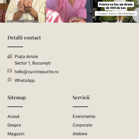
Detalii contact
Piața Amzei
Sector 1, București
hello@cuvinteaurite.ro
WhatsApp
Sitemap
Servicii
Acasă
Evenimente
Despre
Corporate
Magazin
Ateliere