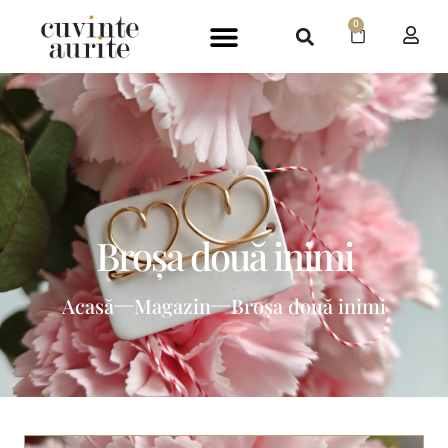
0
Broșa două inimi
Acasă
Magazin
Broșa două inimi