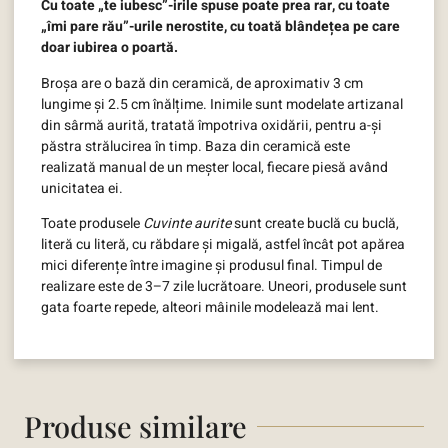
Cu toate „te iubesc”-irile spuse poate prea rar, cu toate
„îmi pare rău”-urile nerostite, cu toată blândețea pe care
doar iubirea o poartă.
Broșa are o bază din ceramică, de aproximativ 3 cm
lungime și 2.5 cm înălțime. Inimile sunt modelate artizanal
din sârmă aurită, tratată împotriva oxidării, pentru a-și
păstra strălucirea în timp. Baza din ceramică este
realizată manual de un meșter local, fiecare piesă având
unicitatea ei.
Toate produsele
Cuvinte aurite
sunt create buclă cu buclă,
literă cu literă, cu răbdare și migală, astfel încât pot apărea
mici diferențe între imagine și produsul final. Timpul de
realizare este de 3–7 zile lucrătoare. Uneori, produsele sunt
gata foarte repede, alteori mâinile modelează mai lent.
Produse similare