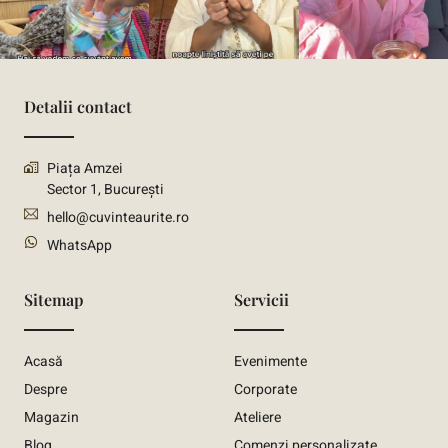
Detalii contact
Piața Amzei
Sector 1, București
hello@cuvinteaurite.ro
WhatsApp
Sitemap
Servicii
Acasă
Evenimente
Despre
Corporate
Magazin
Ateliere
Blog
Comenzi personalizate