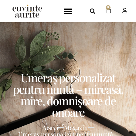
0
Umeraș personalizat
pentru nuntă – mireasă,
mire, domnișoare de
onoare
Acasă
Magazin
Umeraș personalizat pentru nuntă –