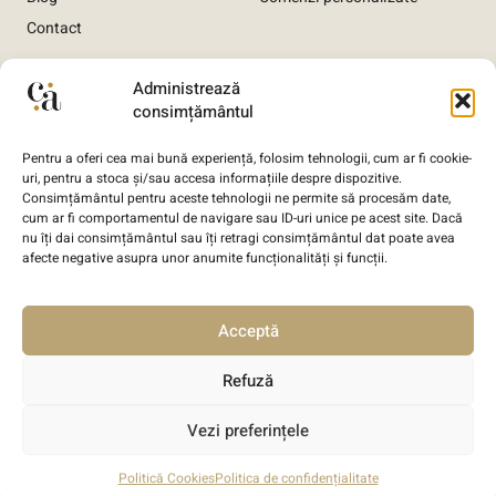
Contact
Informații utile
Administrează
consimțământul
Termeni și condiții
Pentru a oferi cea mai bună experiență, folosim tehnologii, cum ar fi cookie-
Politica de confidențialitate
uri, pentru a stoca și/sau accesa informațiile despre dispozitive.
Consimțământul pentru aceste tehnologii ne permite să procesăm date,
Politica de livrare comandă
cum ar fi comportamentul de navigare sau ID-uri unice pe acest site. Dacă
Politica de anulare comandă
nu îți dai consimțământul sau îți retragi consimțământul dat poate avea
afecte negative asupra unor anumite funcționalități și funcții.
Politica GDPR
Politică de utilizare Cookie-uri
Acceptă
Refuză
Vezi preferințele
Copyright © 2026 Cuvinte Aurite, Toate drepturile sunt
rezervate. Designed with ❤️ by
SIRPOD IT Ltd
.
Politică Cookies
Politica de confidențialitate