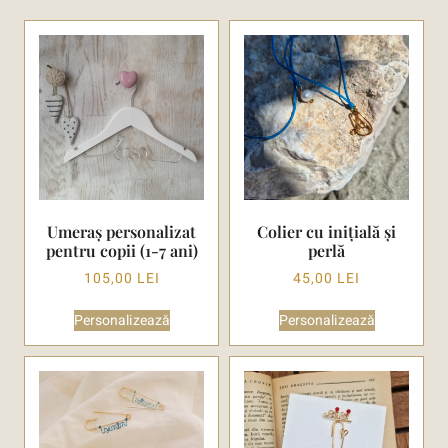
Umeraș personalizat
Colier cu inițială și
pentru copii (1-7 ani)
perlă
105,00
LEI
45,00
LEI
Personalizează
Personalizează